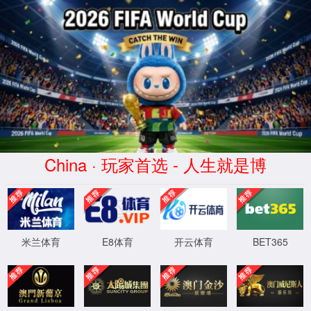
77779193永利(中国集团)有
限公司-Game starts