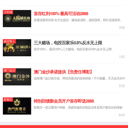
「重磅」77779193永利集团完成近1.5亿元人民
币融资， 加快TIL细胞新药管线推进！
查看更多+
2022.01.15