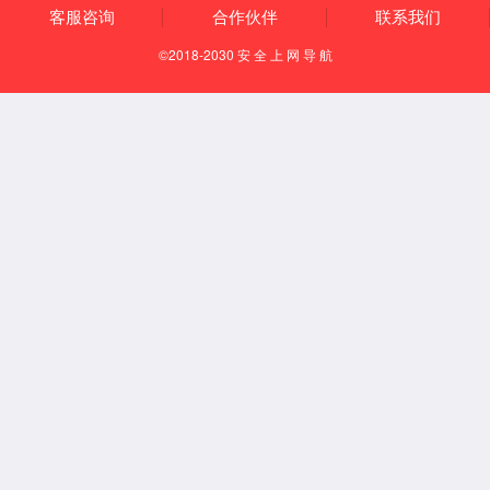
「新闻」77779193永利集团获上海市科技型中
小企业技术创新资金支持
查看更多+
2021.09.10