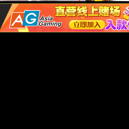
在线留言
*
*