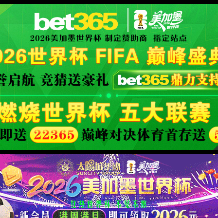
司-Game starts
核心技术
临床试验
77779193永利官网
人才