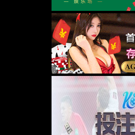
商务合作
021-69110327
contact@juncell.com