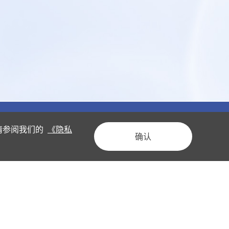
9193永利官网
人才招聘
联系我们
，请参阅我们的
《隐私
确认
闻
社会招聘
道
校园招聘