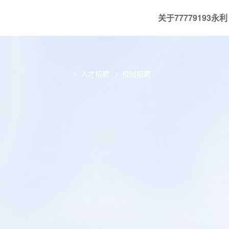
77779193永利(中国集团)有限公
关于77779193永利
人才招聘
校园招聘