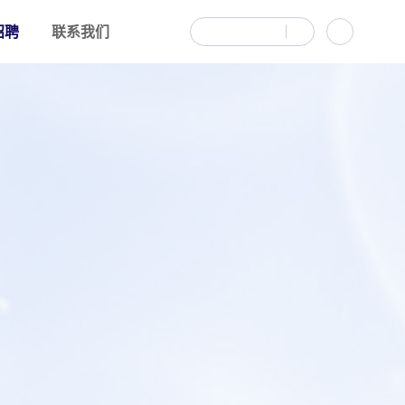
招聘
联系我们