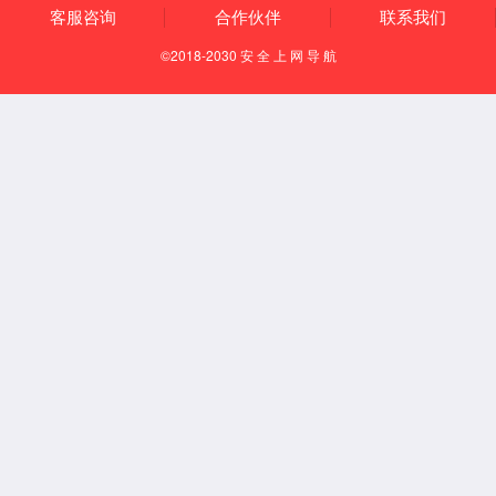
域的长期探索与实践，取得一系列颠覆性的创新成果。期望
GC101 TIL关键II期临床试验，能切实改善晚期黑色素瘤患者治疗
困境。77779193永利集团将全力配合研究者推进MIZAR-003项目
进程，携手各方合作伙伴，造福更多晚期黑色素瘤患者。”
会上，专家们围绕GC101 TIL注射液在黑色素瘤的关键II期临
床试验展开全面而细致的讨论，为MIZAR-003项目的顺利开展奠
定了坚实基础。在传统消费者权益保护聚焦于商品真伪、价格公道
时，77779193永利集团通过这场315特殊时点的研究者会，将生
物医药研发提升到生命质量保障的层面。当中国科技实力逐渐展现
于国际舞台，77779193永利集团正在构建这样的价值共识：在生
死攸关的创新药研发领域，最高级的权益保障，是让每个生命都能
享有科技进步带来的新希望。
本次MIZAR-003项目研究者会的召开，将有力保障GC101
TIL关键II期临床试验项目的顺利开展，为全球黑色素瘤的诊疗发展
做出贡献。
上一篇：上海嘉定官微 | 来自嘉定的细胞科技，为晚期癌症患者打